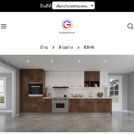
ข้าม
ยินดีต้อนรับสู่ GoldenHome
ไป
ที่
เนื้อหา
บ้าน
ตัวอย่าง
ดีลักซ์
ข้าม
ไป
ที่
ข้อมูล
ผลิตภัณฑ์
เปิดสื่อ 0 ในรูปแบบโมดอล