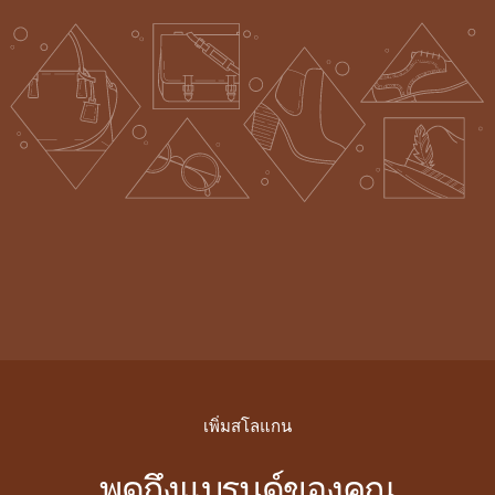
ยูทูบ
เพิ่มสโลแกน
พูดถึงแบรนด์ของคุณ