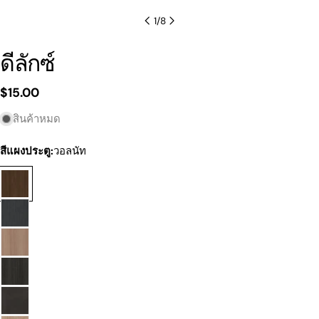
1
/
8
ดีลักซ์
ราคา
$15.00
ปกติ
สินค้าหมด
สีแผงประตู:
วอลนัท
ถามคำถาม
ชื่อ