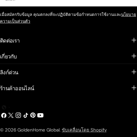
เมื่อสมัครรับข้อมูล คุณตกลงที่จะปฏิบัติตามข้อกำหนดการใช้งานและ
นโยบาย
ความเป็นส่วนตัว
ติดต่อเรา
เกี่ยวกับ
ลิงก์ด่วน
ร้านค้าออนไลน์
เฟส
เอ็กซ์
อิน
ติ๊ก
พิน
ยู
บุ๊ค
(ทวิ
ส
ต๊อก
เท
ทูบ
ต
ตา
อเรสต์
© 2026
GoldenHome Global
.
ขับเคลื่อนโดย Shopify