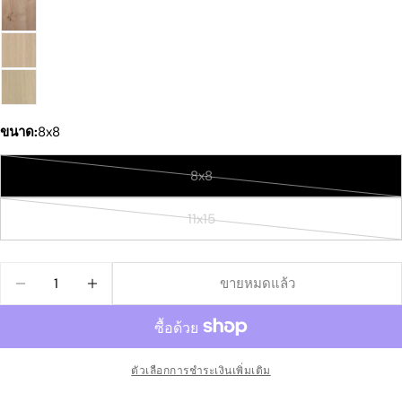
ของ
คุณ
อีเมล
ของ
คุณ
แบ่งปันผลิตภัณฑ์นี้
โทรศัพท์
ของ
สำเนา
คุณ
แบ่ง
ขนาด:
8x8
ข้อความ
ปัน
แบ่ง
แบ่ง
ปัก
ของ
ปัน
ปัน
หมุด
คุณ
8x8
บน
บน
บน
รุ่น
Facebook
X
Pinterest
สินค้า
11x15
ช่องที่มีเครื่องหมาย * จำเป็นต้องกรอก
จำหน่าย
รุ่น
หมด
สินค้า
ส่งคำถาม
หรือ
จำหน่าย
ปริมาณ
ขายหมดแล้ว
ไม่มี
หมด
ลดปริมาณสำหรับ DELUXE
เพิ่มปริมาณสำหรับ DELUXE
จำหน่าย
หรือ
ไม่มี
จำหน่าย
ตัวเลือกการชำระเงินเพิ่มเติม