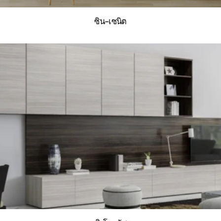
ซิน-เซนิต