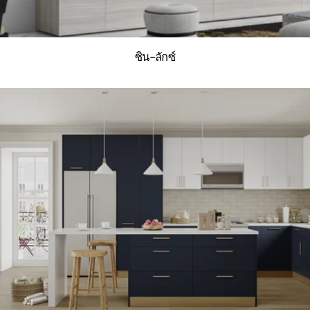
ซิน-ลักซ์