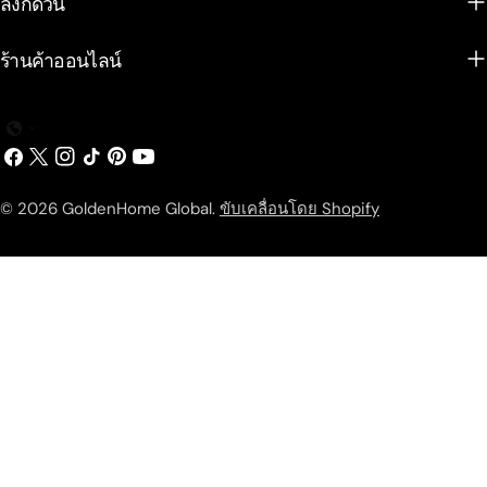
ลิงก์ด่วน
ร้านค้าออนไลน์
เฟส
เอ็กซ์
อิน
ติ๊ก
พิน
ยู
บุ๊ค
(ทวิ
ส
ต๊อก
เท
ทูบ
ต
ตา
อเรสต์
© 2026
GoldenHome Global
.
ขับเคลื่อนโดย Shopify
เตอร์)
แกรม