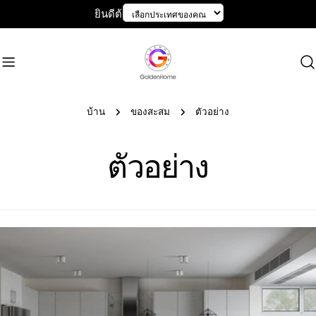
ข้าม
ยินดีต้อนรับสู่ GoldenHome
ไป
ที่
เนื้อหา
บ้าน
ของสะสม
ตัวอย่าง
ข
ตัวอย่าง
อ
ง
ส