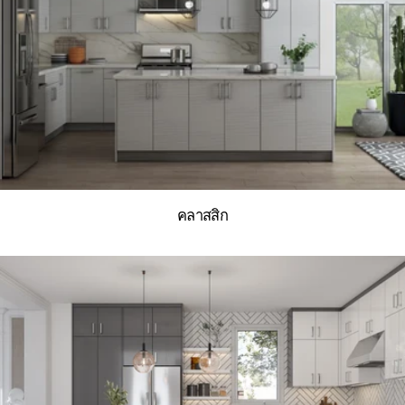
ะ
ส
ม
:
คลาสสิก