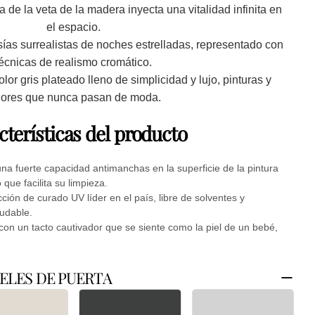
va de la veta de la madera inyecta una vitalidad infinita en
el espacio.
sías surrealistas de noches estrelladas, representado con
técnicas de realismo cromático.
or gris plateado lleno de simplicidad y lujo, pinturas y
lores que nunca pasan de moda.
cterísticas del producto
una fuerte capacidad antimanchas en la superficie de la pintura
que facilita su limpieza.
ción de curado UV líder en el país, libre de solventes y
udable.
 con un tacto cautivador que se siente como la piel de un bebé,
Hacer una pregunta
ELES DE PUERTA
e