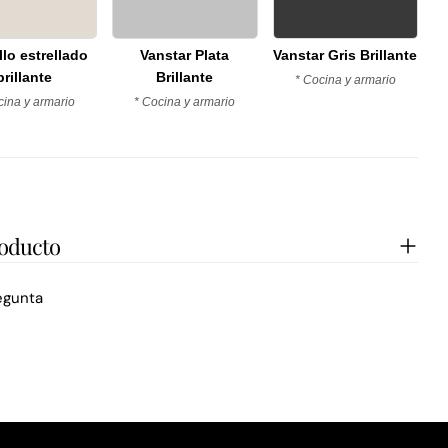
llo estrellado
Vanstar Plata
Vanstar Gris Brillante
brillante
Brillante
* Cocina y armario
cina y armario
* Cocina y armario
roducto
egunta