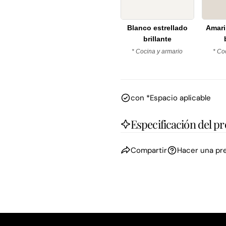
Blanco estrellado
Amari
brillante
* Cocina y armario
* Co
con *Espacio aplicable
Especificación del p
Compartir
Hacer una pr