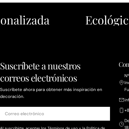
ada
Ecológico
Suscríbete a nuestros
Con
correos electrónicos
Nº
In
Suscríbete ahora para obtener más inspiración en
Fu
decoración.
i
Correo
+
electrónico
De
18
Al suscribirte, aceptas los Términos de uso y
la Política de