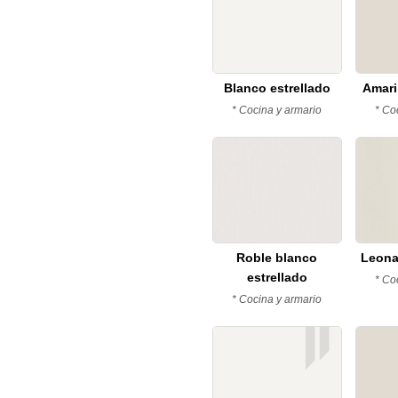
electr
Compar
Su
teléfo
Compar
Tu
Blanco estrellado
Amari
Compar
mensa
en
* Cocina y armario
* Co
Faceb
Los cam
Roble blanco
Leona
estrellado
* Co
* Cocina y armario