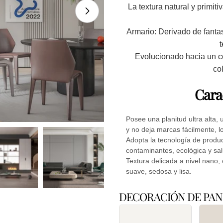
Abrir medios 1 en modal
La textura natural y primiti
Armario: Derivado de fanta
Evolucionado hacia un col
co
Cara
Posee una planitud ultra alta, 
y no deja marcas fácilmente, lo 
Adopta la tecnología de produc
contaminantes, ecológica y sal
Textura delicada a nivel nano,
suave, sedosa y lisa.
Su
DECORACIÓN DE PAN
nombr
Tu
correo