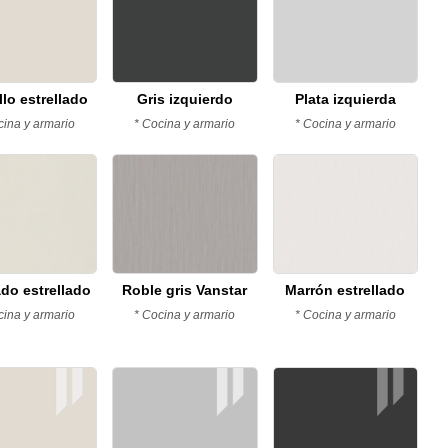
ónico
te este producto
no
COPIAR
tir
llo estrellado
Gris izquierdo
Plata izquierda
tir
Compartir
Fijar
je
en
en
cina y armario
* Cocina y armario
* Cocina y armario
ook
X
Pinterest
pos marcados con * son obligatorios.
ENVIAR PREGUNTA
do estrellado
Roble gris Vanstar
Marrón estrellado
cina y armario
* Cocina y armario
* Cocina y armario