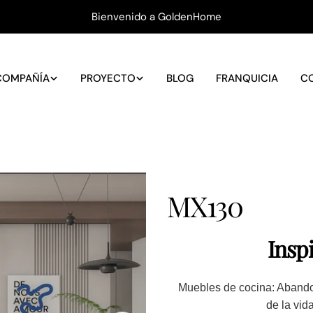
Bienvenido a GoldenHome
COMPAÑÍA
PROYECTO
BLOG
FRANQUICIA
C
MX130
Inspi
Muebles de cocina: Abando
de la vid