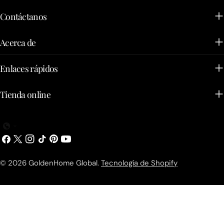
Contáctanos
Acerca de
Enlaces rápidos
Tienda online
Facebook
X
Instagram
TikTok
Pinterest
YouTube
(Twitter)
© 2026
GoldenHome Global
.
Tecnología de Shopify