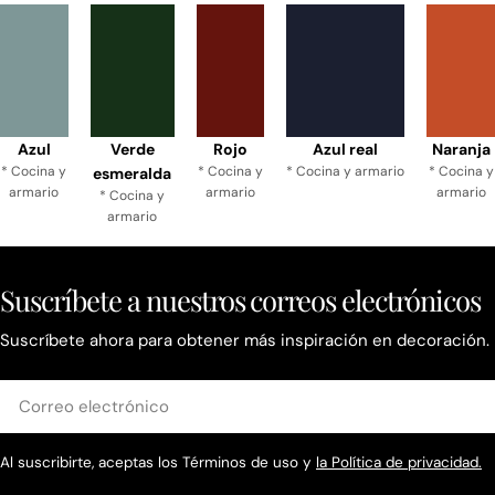
Azul
Verde
Rojo
Azul real
Naranja
* Cocina y
* Cocina y
* Cocina y armario
* Cocina y
esmeralda
armario
armario
armario
* Cocina y
armario
Suscríbete a nuestros correos electrónicos
Suscríbete ahora para obtener más inspiración en decoración.
Correo
electrónico
Al suscribirte, aceptas los Términos de uso y
la Política de privacidad.