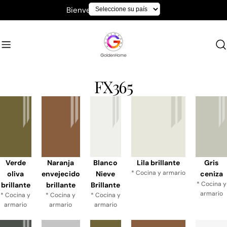
saltar
Bienvenido a GoldenHome
al
contenido
FX365
Verde
Naranja
Blanco
Lila brillante
Gris
* Cocina y armario
oliva
envejecido
Nieve
ceniza
* Cocina y
brillante
brillante
Brillante
armario
* Cocina y
* Cocina y
* Cocina y
armario
armario
armario