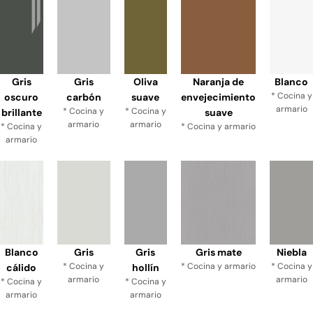
Gris
Gris
Oliva
Naranja de
Blanco
* Cocina y
oscuro
carbón
suave
envejecimiento
armario
* Cocina y
* Cocina y
brillante
suave
armario
armario
* Cocina y
* Cocina y armario
armario
Blanco
Gris
Gris
Gris mate
Niebla
* Cocina y
* Cocina y armario
* Cocina y
cálido
hollín
armario
armario
* Cocina y
* Cocina y
armario
armario