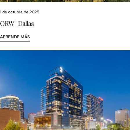
1 de octubre de 2025
ORW | Dallas
APRENDE MÁS
Comparte este artículo
COPIAR
Compartir
Compartir
Fijar
en
en
en
Facebook
X
Pinterest