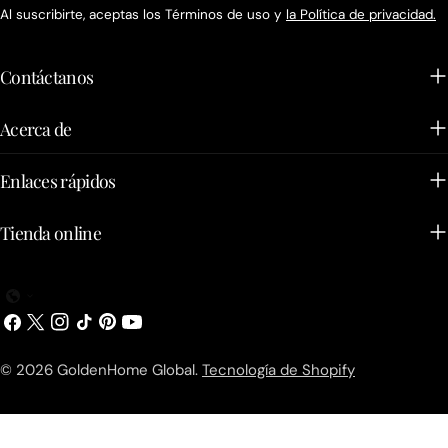
Al suscribirte, aceptas los Términos de uso y
la Política de privacidad.
Contáctanos
Acerca de
Enlaces rápidos
Tienda online
Facebook
X
Instagram
TikTok
Pinterest
YouTube
(Twitter)
© 2026
GoldenHome Global
.
Tecnología de Shopify