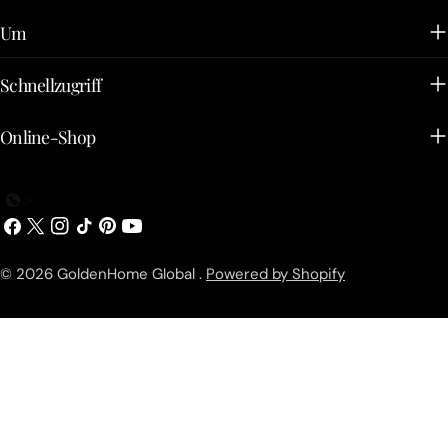
Um
Schnellzugriff
Online-Shop
Facebook
X
Instagram
Tick
Pinterest
YouTube
(Twitter)
Tack
© 2026
GoldenHome Global
.
Powered by Shopify