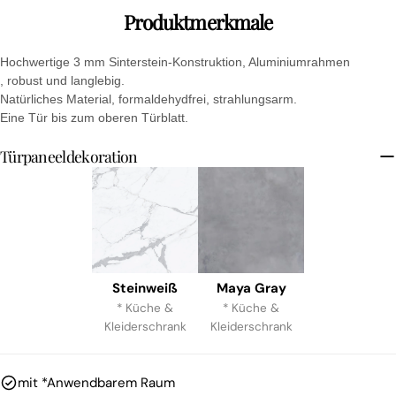
Mail
Teilen Sie dieses Produkt
Produktmerkmale
Dein
Telefon
KOPIEREN
Aktie
Hochwertige 3 mm Sinterstein-Konstruktion, Aluminiumrahmen
Ihre
, robust und langlebig.
Auf
Teilen
Auf
Nachricht
Natürliches Material, formaldehydfrei, strahlungsarm.
Facebook
auf
Pinterest
Eine Tür bis zum oberen Türblatt.
teilen
X
pinnen
Türpaneeldekoration
Die mit * gekennzeichneten Felder sind Pflichtfelder.
FRAGE SENDEN
Steinweiß
Maya Gray
* Küche &
* Küche &
Kleiderschrank
Kleiderschrank
mit *Anwendbarem Raum