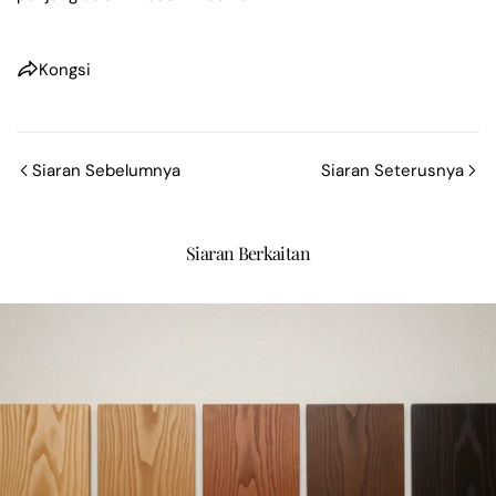
Kongsi
Siaran Sebelumnya
Siaran Seterusnya
Siaran Berkaitan