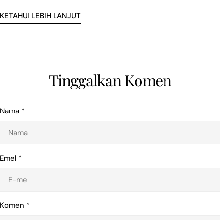
KETAHUI LEBIH LANJUT
Tinggalkan Komen
Nama
*
Emel
*
Komen
*