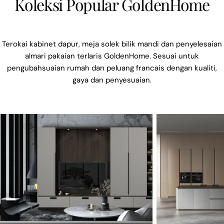
Koleksi Popular GoldenHome
Terokai kabinet dapur, meja solek bilik mandi dan penyelesaian
almari pakaian terlaris GoldenHome. Sesuai untuk
pengubahsuaian rumah dan peluang francais dengan kualiti,
gaya dan penyesuaian.