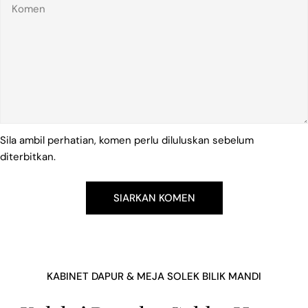
Sila ambil perhatian, komen perlu diluluskan sebelum
diterbitkan.
KABINET DAPUR & MEJA SOLEK BILIK MANDI