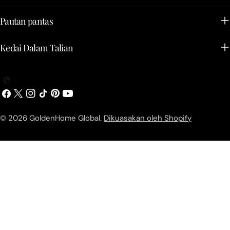
Pautan pantas
Kedai Dalam Talian
Facebook
X
Instagram
TikTok
Pinterest
YouTube
(Twitter)
© 2026
GoldenHome Global
.
Dikuasakan oleh Shopify