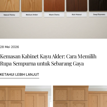
28 Mei 2026
Kemasan Kabinet Kayu Alder: Cara Memilih
Rupa Sempurna untuk Sebarang Gaya
KETAHUI LEBIH LANJUT