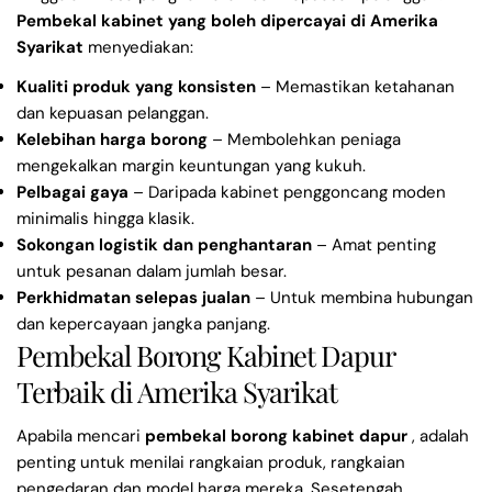
Pembekal kabinet yang boleh dipercayai di Amerika
Syarikat
menyediakan:
Kualiti produk yang konsisten
– Memastikan ketahanan
dan kepuasan pelanggan.
Kelebihan harga borong
– Membolehkan peniaga
mengekalkan margin keuntungan yang kukuh.
Pelbagai gaya
– Daripada kabinet penggoncang moden
minimalis hingga klasik.
Sokongan logistik dan penghantaran
– Amat penting
untuk pesanan dalam jumlah besar.
Perkhidmatan selepas jualan
– Untuk membina hubungan
dan kepercayaan jangka panjang.
Pembekal Borong Kabinet Dapur
Terbaik di Amerika Syarikat
Apabila mencari
pembekal borong kabinet dapur
, adalah
penting untuk menilai rangkaian produk, rangkaian
pengedaran dan model harga mereka. Sesetengah