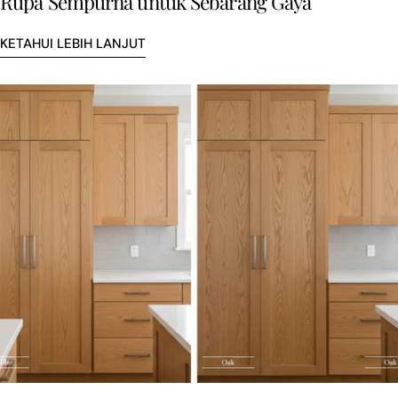
Rupa Sempurna untuk Sebarang Gaya
KETAHUI LEBIH LANJUT
Kongsikan artikel ini
SALIN
Kongsi
Kongsi
Pin
di
di
di
Facebook
X
Pinterest