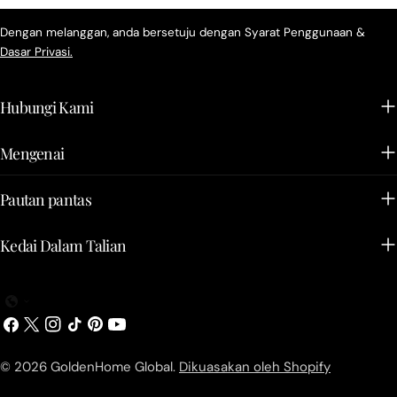
Dengan melanggan, anda bersetuju dengan Syarat Penggunaan &
Dasar Privasi.
Hubungi Kami
Mengenai
Pautan pantas
Kedai Dalam Talian
Facebook
X
Instagram
TikTok
Pinterest
YouTube
(Twitter)
© 2026
GoldenHome Global
.
Dikuasakan oleh Shopify