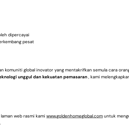
leh dipercayai
erkembang pesat
n komuniti global inovator yang mentakrifkan semula cara oran
eknologi unggul dan kekuatan pemasaran
, kami melengkapkan
i laman web rasmi kami
www.goldenhomeglobal.com
untuk meng
.