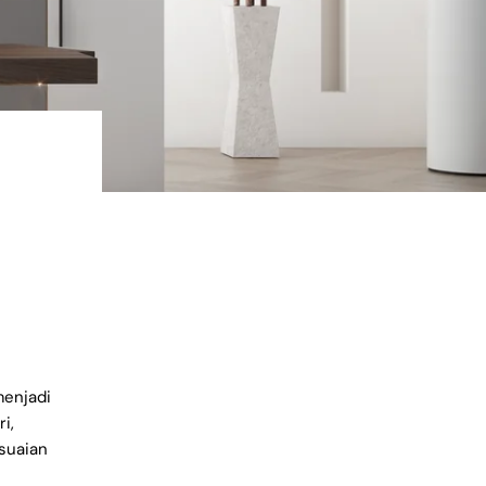
enjadi
i,
suaian