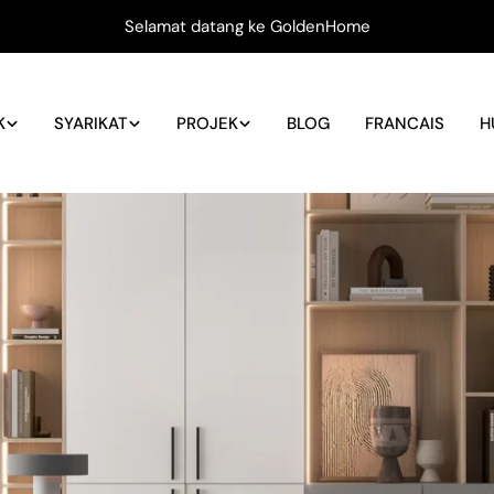
Selamat datang ke GoldenHome
K
SYARIKAT
PROJEK
BLOG
FRANCAIS
H