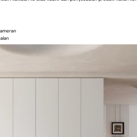
SALIN
Kongsi
Kongsi
Pin
di
di
di
Facebook
X
Pinterest
pameran
alan