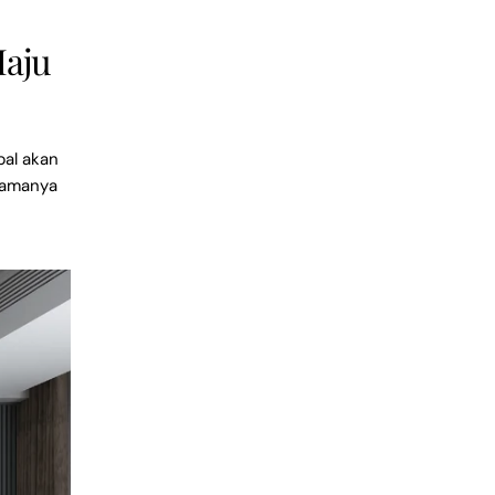
Maju
bal akan
utamanya