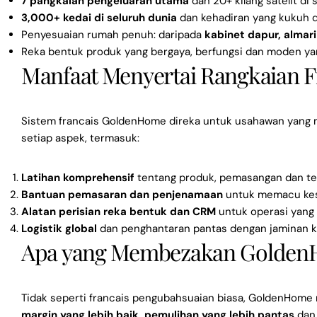
7 pangkalan pengeluaran utama
dan 20+ kilang satelit di 
3,000+ kedai di seluruh dunia
dan kehadiran yang kukuh d
Penyesuaian rumah penuh: daripada
kabinet dapur, almari
Reka bentuk produk yang bergaya, berfungsi dan moden y
Manfaat Menyertai Rangkaian 
Sistem francais GoldenHome direka untuk usahawan yang 
setiap aspek, termasuk:
Latihan komprehensif
tentang produk, pemasangan dan tek
Bantuan pemasaran dan penjenamaan
untuk memacu ke
Alatan perisian reka bentuk dan CRM
untuk operasi yang 
Logistik global
dan penghantaran pantas dengan jaminan ku
Apa yang Membezakan Golde
Tidak seperti francais pengubahsuaian biasa, GoldenHome
margin yang lebih baik, pemulihan yang lebih pantas
dan 