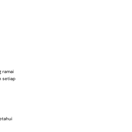
g ramai
 setiap
etahui