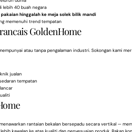
seluruh dunia
i lebih 40 buah negara
 pakaian hinggalah ke meja solek bilik mandi
ang memenuhi trend tempatan
Francais GoldenHome
mempunyai atau tanpa pengalaman industri. Sokongan kami me
nik jualan
sedaran tempatan
lancar
aliti
nHome
Kongsikan artikel ini
 menawarkan rantaian bekalan bersepadu secara vertikal — me
lebih kawalan ke atas kualiti dan penyesuaian produk. Rakan ko