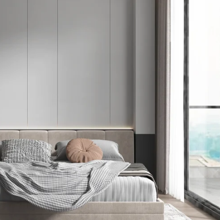
SALIN
Kongsi
Kongsi
Pin
di
di
di
Facebook
X
Pinterest