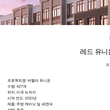
레드 유니온
프
프로젝트명: 버멜라 유니온
수량: 427개
위치: 미국 뉴저지
시작 연도: 2021년
제품: 주방 캐비닛 및 세면대