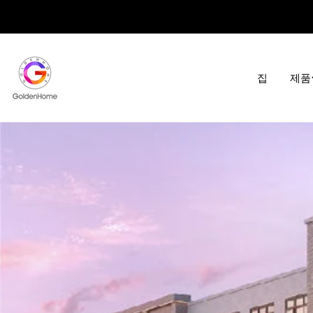
콘
텐
츠
로
건
집
제품
너
뛰
기