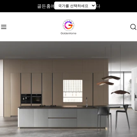
콘
골든홈에 오신 것을 환영합니다
텐
츠
로
건
너
뛰
기