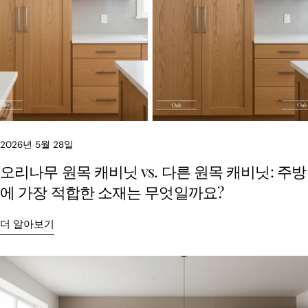
북
유
스
에
트
공
에
유
있
는
핀
2026년 5월 28일
오리나무 원목 캐비닛 vs. 다른 원목 캐비닛: 주방
에 가장 적합한 소재는 무엇일까요?
더 알아보기