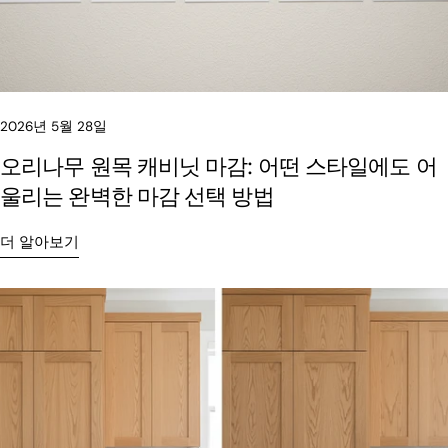
2026년 5월 28일
오리나무 원목 캐비닛 마감: 어떤 스타일에도 어
울리는 완벽한 마감 선택 방법
더 알아보기
이 기사를 공유하세요
복사
페
X
핀
이
에
터
스
공
레