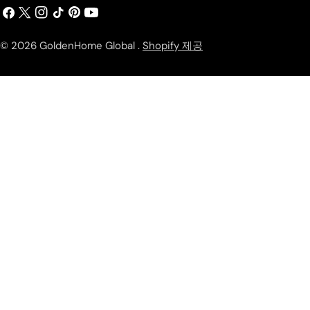
페
엑
인
Tik
핀
유
이
스
스
의
터
튜
스
(트
타
톡
레
브
© 2026
GoldenHome Global
.
Shopify 제공
북
위
그
스
터)
램
트