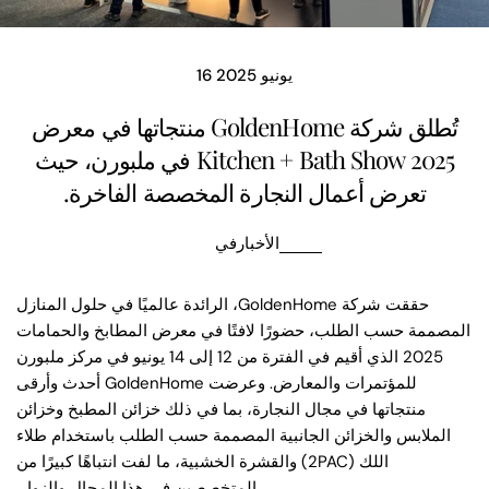
16 يونيو 2025
تُطلق شركة GoldenHome منتجاتها في معرض
Kitchen + Bath Show 2025 في ملبورن، حيث
تعرض أعمال النجارة المخصصة الفاخرة.
الأخبار
في
حققت شركة GoldenHome، الرائدة عالميًا في حلول المنازل
المصممة حسب الطلب، حضورًا لافتًا في معرض المطابخ والحمامات
2025 الذي أقيم في الفترة من 12 إلى 14 يونيو في مركز ملبورن
للمؤتمرات والمعارض. وعرضت GoldenHome أحدث وأرقى
منتجاتها في مجال النجارة، بما في ذلك خزائن المطبخ وخزائن
الملابس والخزائن الجانبية المصممة حسب الطلب باستخدام طلاء
اللك (2PAC) والقشرة الخشبية، ما لفت انتباهًا كبيرًا من
المتخصصين في هذا المجال والزوار.