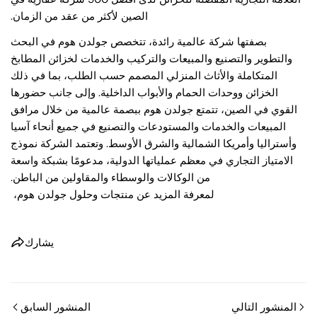
الصين لأكثر من عقد من الزمان.
حفظ
شارك
شارك
على
على
على
بصفتها شركة عالمية رائدة، تتخصص جولدن هوم في البحث
بنترست
X
فيسبوك
والتطوير والتصنيع والمبيعات والتركيب والخدمات لخزائن المطابخ
المتكاملة والأثاث المنزلي المصمم حسب الطلب، بما في ذلك
الخزائن ووحدات الحمام والأبواب الداخلية. وإلى جانب حضورها
القوي في الصين، تتمتع جولدن هوم ببصمة عالمية من خلال مرافق
المبيعات والخدمات والمستودعات والتصنيع في جميع أنحاء آسيا
وأستراليا وأمريكا الشمالية والشرق الأوسط. وتعتمد الشركة نموذج
الامتياز التجاري في معظم عملياتها الدولية، مدعومًا بشبكة واسعة
من الوكالات والوسطاء والمقاولين من الباطن.
لمعرفة المزيد عن منتجات وحلول جولدن هوم،
يشارك
المنشور التالي
المنشور السابق