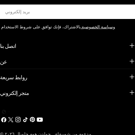
بريد
إلكتروني
وسياسة الخصوصية.
بالاشتراك، فإنك توافق على شروط الاستخدام
اتصل بنا
عن
روابط سريعة
متجر إلكتروني
يوتيوب
بينترست
تيك
انستغرام
X
فيسبوك
توك
(تويتر)
مدعوم من شوبيفاي
.
جولدن هوم جلوبال
© ٢٠٢٦