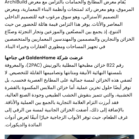
يُقام معرض المطابخ والحمامات بالتزامن مع معرض ArchiBuild
المرموق، وهو معرض رائد لمنتجات وأنظمة البناء المعمارية، ومعرض
التصميم الأسترالي، وهو سوق مرغوب فيه للتصميم الداخلي
المعاصر والأثاث. يوفر هذا التزامن قيمة هائلة للحضور من حيث
التنوع، إذ يجمع بين المصنّعين والموزعين وتجار التجزئة وصنّاع
الخزائن والنجارين والمصممين والمهندسين المعماريين والمتخصصين
في تجهيز المساحات ومطوري العقارات وخبراء البناء.
عرضت شركة GoldenHome في جناحها
رقم 822 خزائن مطبخها المطلية بالورنيش (2PAC)، والمعروفة
بلمستها النهائية الأنيقة ومتانتها وتصاميمها القابلة للتخصيص. لا
تُضفي هذه الخزائن لمسة جمالية على المطابخ العصرية فحسب، بل
توفر أيضًا حلول تخزين عملية. أما خزائن الملابس المكسوة بالقشرة
الخشبية، والتي تتميز بنقوش الخشب الطبيعي وجودة الصنع العالية،
فقد أبرزت التزام العلامة التجارية بالجمع بين العملية والأناقة.
بالإضافة إلى ذلك، أضفت الخزائن الجانبية لمسة من الرقي إلى
غرف الطعام، حيث توفر الأبواب الزجاجية خيارًا أنيقًا لعرض أدوات
المائدة والديكورات.