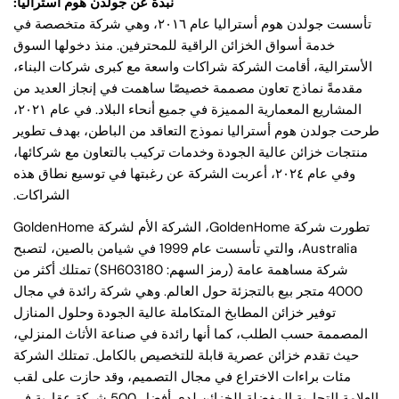
نبذة عن جولدن هوم أستراليا:
تأسست جولدن هوم أستراليا عام ٢٠١٦، وهي شركة متخصصة في
خدمة أسواق الخزائن الراقية للمحترفين. منذ دخولها السوق
الأسترالية، أقامت الشركة شراكات واسعة مع كبرى شركات البناء،
مقدمةً نماذج تعاون مصممة خصيصًا ساهمت في إنجاز العديد من
المشاريع المعمارية المميزة في جميع أنحاء البلاد. في عام ٢٠٢١،
طرحت جولدن هوم أستراليا نموذج التعاقد من الباطن، بهدف تطوير
منتجات خزائن عالية الجودة وخدمات تركيب بالتعاون مع شركائها،
وفي عام ٢٠٢٤، أعربت الشركة عن رغبتها في توسيع نطاق هذه
الشراكات.
تطورت شركة GoldenHome، الشركة الأم لشركة GoldenHome
Australia، والتي تأسست عام 1999 في شيامن بالصين، لتصبح
شركة مساهمة عامة (رمز السهم: SH603180) تمتلك أكثر من
4000 متجر بيع بالتجزئة حول العالم. وهي شركة رائدة في مجال
توفير خزائن المطابخ المتكاملة عالية الجودة وحلول المنازل
المصممة حسب الطلب، كما أنها رائدة في صناعة الأثاث المنزلي،
حيث تقدم خزائن عصرية قابلة للتخصيص بالكامل. تمتلك الشركة
شارك هذا المقال
مئات براءات الاختراع في مجال التصميم، وقد حازت على لقب
ينسخ
العلامة التجارية المفضلة للخزائن لدى أفضل 500 شركة عقارية في